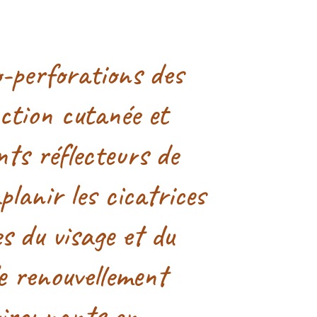
-perforations des
action cutanée et
ts réflecteurs de
aplanir les cicatrices
s du visage et du
le renouvellement
nvironnants en