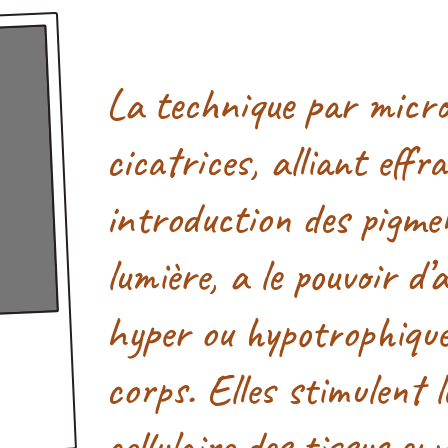
La technique par micro
cicatrices, alliant effr
introduction des pigmen
lumière, a le pouvoir d’
hyper ou hypotrophique
corps. Elles stimulent 
cellulaire des tissus e