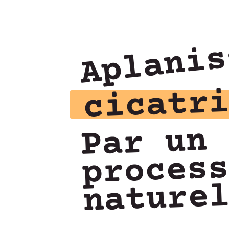
Aplanis
cicatr
Par un
proces
nature