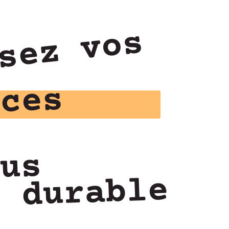
sez vos
ices
sus
l durable