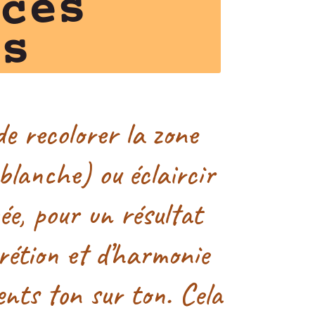
ices
es
e recolorer la zone
blanche) ou éclaircir
ée, pour un résultat
rétion et d’harmonie
ents ton sur ton. Cela