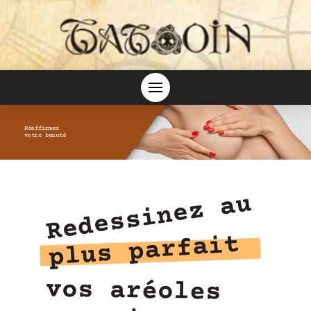
Réaffirmez
votre beauté
Redessinez au
plus parfait
vos aréoles