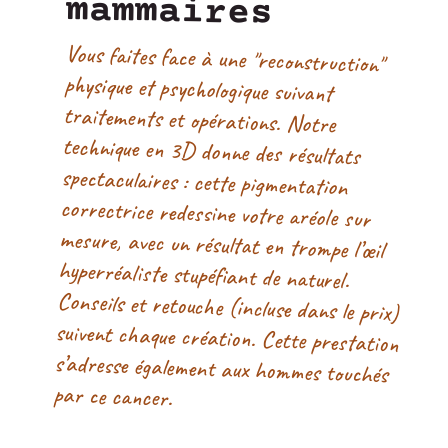
mammaires
Vous faites face à une "reconstruction"
physique et psychologique suivant
traitements et opérations. Notre
technique en 3D donne des résultats
spectaculaires : cette pigmentation
correctrice redessine votre aréole sur
mesure, avec un résultat en trompe l’œil
hyperréaliste stupéfiant de naturel.
Conseils et retouche (incluse dans le prix)
suivent chaque création. Cette prestation
s’adresse également aux hommes touchés
par ce cancer.